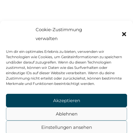
Cookie-Zustimmung
←
Vorheriger Beitrag: Jugendturnier beim 1. Darts
verwalten
Club Straubing
Um dir ein optimales Erlebnis zu bieten, verwenden wir
Technologien wie Cookies, um Geräteinformationen zu speichern
und/oder darauf zuzugreifen. Wenn du diesen Technologien
zustimmst, können wir Daten wie das Surfverhalten oder
eindeutige IDs auf dieser Website verarbeiten. Wenn du deine
Zustimmung nicht erteilst oder zurückziehst, können bestimmte
Merkmale und Funktionen beeinträchtigt werden.
Akzeptieren
© 2026 | 1. Darts Club Straubing e. V.
Ablehnen



Einstellungen ansehen
Facebook
Instagram
Kontakt